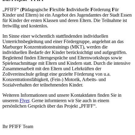
„PFIFF“ (
P
ädagogische
F
lexible
I
ndividuelle
F
örderung
F
ür
Kinder und Eltern) ist ein Angebot des Jugendamtes der Stadt Essen
für Kinder der ersten Klassen und deren Eltern. Die Teilnahme ist
freiwillig und kostenlos.
Im Sinne einer wöchentlich stattfindenden individuellen
Unterrichtsbegleitung und einer Fördergruppe, angelehnt an das
Marburger Konzentrationstrainings (MKT), werden die
individuellen Bedarfe der Kinder berücksichtigt und aufgegriffen.
Begleitend finden Elterngespräche und Elternworkshops sowie
Spielenachmittage mit Eltern und Kindern statt. Durch die intensive
Zusammenarbeit mit den Eltern und Lehrkräften der
Zollvereinschule gelingt eine gezielte Förderung von u.a.
Konzentrationsfähigkeit, (Fein-) Motorik, Arbeits- und
Sozialverhalten der teilnehmenden Kinder.
Weiteren Informationen und unsere Kontaktdaten finden Sie in
unserem
Flyer
. Gerne informieren wir Sie auch in einem
persönlichen Gespräch über das Projekt „PFIFF“.
Ihr PFIFF Team